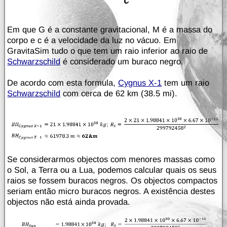
Em que G é a constante gravitacional, M é a massa do
corpo e c é a velocidade da luz no vácuo. Em
GravitaSim tudo o que tem um raio inferior ao raio de
Schwarzschild
é considerado um buraco negro.
De acordo com esta formula,
Cygnus X-1
tem um raio
Schwarzschild
com cerca de 62 km (38.5 mi).
Se considerarmos objectos com menores massas como
o Sol, a Terra ou a Lua, podemos calcular quais os seus
raios se fossem buracos negros. Os objectos compactos
seriam então micro buracos negros. A existência destes
objectos não está ainda provada.