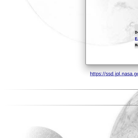
D
E
M
https://ssd.jpl.nasa.