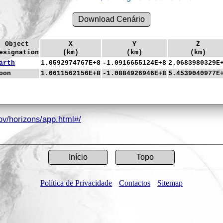
Download Cenário
Object
X
Y
Z
esignation
(km)
(km)
(km)
arth
1.0592974767E+8
-1.0916655124E+8
2.0683980329E
oon
1.0611562156E+8
-1.0884926946E+8
5.4539040977E
gov/horizons/app.html#/
Início
Topo
Política de Privacidade
Contactos
Sitemap