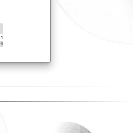
+4
+4